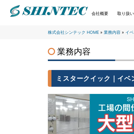
株
会社概要
取り扱
式
会
社
株式会社シンテック HOME
»
業務内容
»
イベ
シ
ン
業務内容
テ
ッ
ク
S
ミスタークイック｜イベ
H
I
N
T
E
C
C