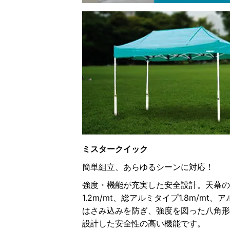
O
R
P
O
R
A
T
I
O
N
W
E
ミスタークイック
B
簡単組立、あらゆるシーンに対応！
S
I
強度・機能が充実した安全設計。天幕の
T
1.2m/mt、総アルミタイプ1.8m/m
E
はさみ込みを防ぎ、強度を図った八角形
設計した安全性の高い機能です。