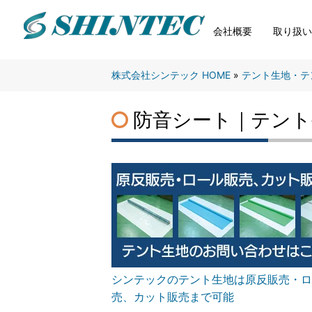
株
会社概要
取り扱
式
会
社
株式会社シンテック HOME
»
テント生地・テン
シ
ン
防音シート｜テント
テ
ッ
ク
S
H
I
N
T
E
シンテックのテント生地は原反販売・ロ
C
売、カット販売まで可能
C