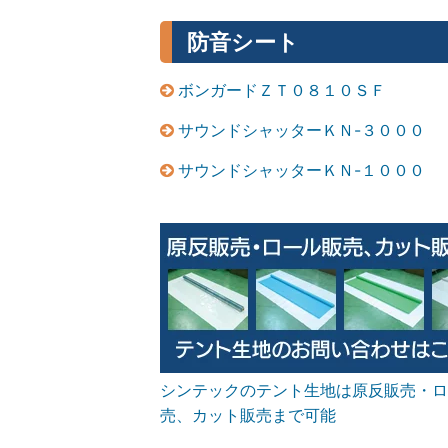
O
R
防音シート
P
O
ボンガードＺＴ０８１０ＳＦ
R
サウンドシャッターＫＮ-３０００
A
T
サウンドシャッターＫＮ-１０００
I
O
N
W
E
B
S
I
T
シンテックのテント生地は原反販売・ロ
E
売、カット販売まで可能