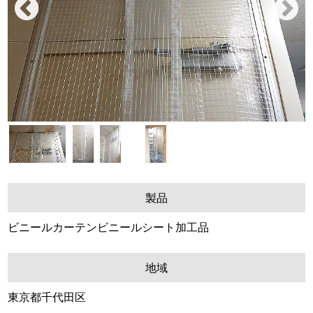
O
R
Previ
Next
P
ous
O
R
A
T
I
O
N
W
E
製品
B
ビニールカーテンビニールシート加工品
S
I
T
地域
E
東京都千代田区