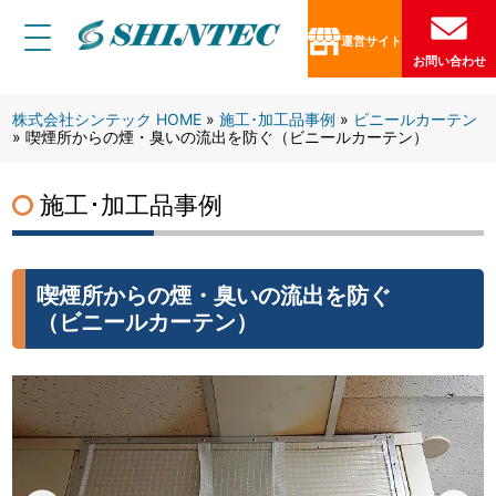
株
運営サイト
式
お問い合わせ
会
社
株式会社シンテック HOME
»
施工･加工品事例
»
ビニールカーテン
»
喫煙所からの煙・臭いの流出を防ぐ（ビニールカーテン）
シ
ン
テ
施工･加工品事例
ッ
ク
S
喫煙所からの煙・臭いの流出を防ぐ
H
（ビニールカーテン）
I
N
T
E
C
C